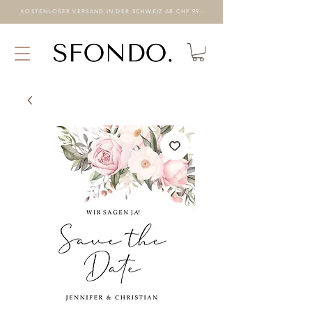
KOSTENLOSER VERSAND IN DER SCHWEIZ AB CHF 99.-