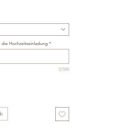
 die Hochzeitseinladung
*
0/500
rb