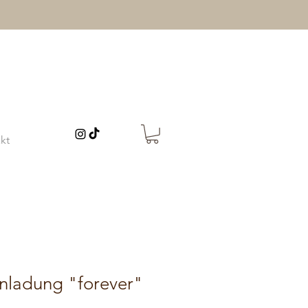
kt
inladung "forever"